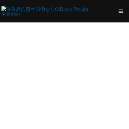
内
容
Ma
を
ス
Me
キ
ッ
プ
富裕層のためのオ
フショア財団設立
パッケージ